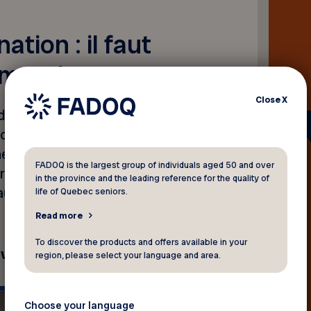
tion : il faut
e monde
Close
X
sidente du Réseau FADOQ,
portance qu’on puisse
s aidants, la famille ou le
FADOQ is the largest group of individuals aged 50 and over
aire vacciner. C’est la même
in the province and the leading reference for the quality of
taires pour le transport
life of Quebec seniors.
Read more
To discover the products and offers available in your
evue.
region, please select your language and area.
Choose your language