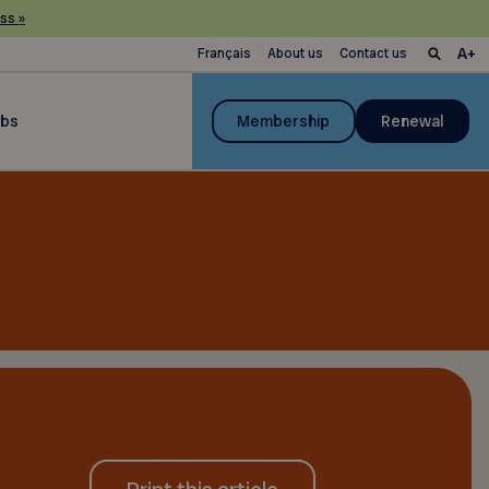
ss »
Français
About us
Contact us
ubs
Membership
Renewal