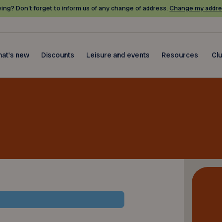
ing? Don’t forget to inform us of any change of address.
Change my addre
at's new
Discounts
Leisure and events
Resources
Cl