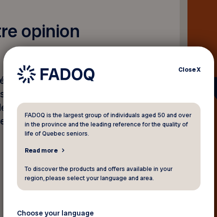
tre opinion
Close
X
érêts, les besoins et les
invitons à participer à un
les sports et les activités
FADOQ is the largest group of individuals aged 50 and over
ellent.
in the province and the leading reference for the quality of
life of Quebec seniors.
Read more
To discover the products and offers available in your
region, please select your language and area.
Choose your language