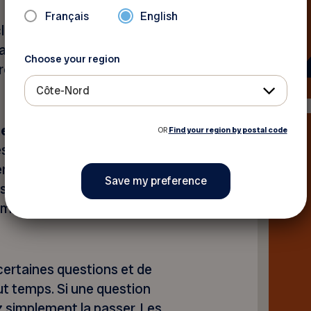
Français
English
clusivement à alimenter
ipation est entièrement
Choose your region
iron
15 minutes
de votre
Côte-Nord
ent confidentielles
. Les
OR
Find your region by postal code
s pour un usage interne à la
vigueur. Les résultats
s sous forme de bilans ou de
mettre d’identifier les
certaines questions et de
out temps. Si une question
 simplement la passer. Les