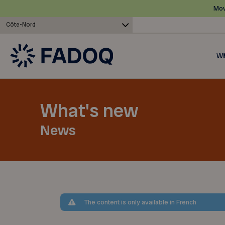
Mov
Côte-Nord
Wh
What's new
News
The content is only available in French