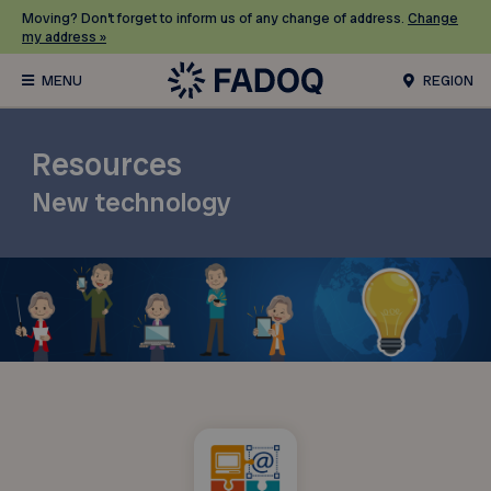
Moving? Don’t forget to inform us of any change of address.
Change
my address »
REGION
Resources
New technology