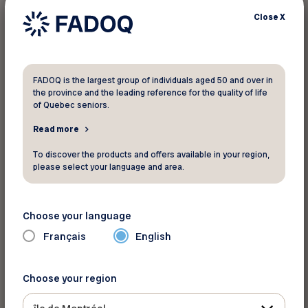
navigation, comme l’historique ou les cookies,
Close
X
seront supprimées à la fin de la session.
La navigation privée
FADOQ is the largest group of individuals aged 50 and over in
Plusieurs navigateurs permettent la navigation
the province and the leading reference for the quality of life
of Quebec seniors.
privée, notamment Chrome, Firefox et Edge.
Pour activer la navigation privée, Cécile doit
Read more
d’abord ouvrir le menu, représenté par trois
To discover the products and offers available in your region,
points ou tirets verticaux, qui apparaît dans le
please select your language and area.
coin supérieur droit de la fenêtre.
Choose your language
Français
English
Choose your region