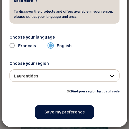
Read more
Alternatives aux produits chimiques
To discover the products and offers available in your region,
Découvrez les méthodes de contrôle
please select your language and area.
écologiques des ravageurs
Découvrez les engrais naturels
Choose your language
Français
English
Choose your region
Limiter la consommation d’eau
Laurentides
OR
Find your region by postal code