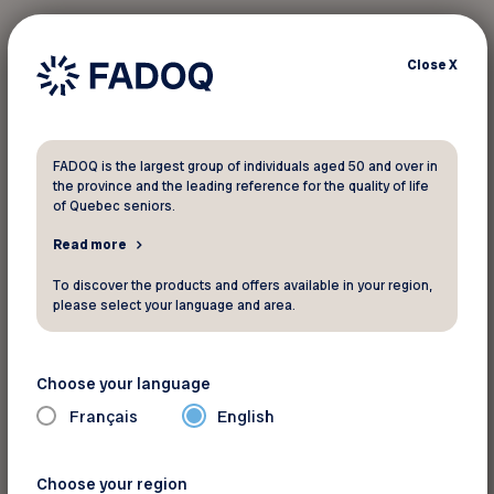
Concevoir la mise en page du magazine
Virage et du rapport annuel;
Close
X
Créer du matériel promotionnel innovant :
brochures, affiches, dépliants, fiches, etc.;
Produire des visuels pour les réseaux
FADOQ is the largest group of individuals aged 50 and over in
sociaux, infolettres, présentations et
the province and the leading reference for the quality of life
publications Web;
of Quebec seniors.
Créer des illustrations originales pour
Read more
accompagner certains contenus;
To discover the products and offers available in your region,
Produire les logos de l’ensemble de nos
please select your language and area.
clubs;
Créer les publicités de la FADOQ;
Choose your language
Réaliser de courtes vidéos promotionnelles
Français
English
ou informatives, destinées aux médias
sociaux, au site Web ou aux événements.
Choose your region