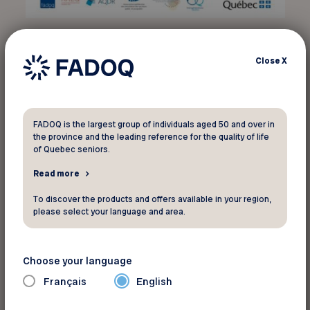
er
La Journée internationale des aînés (JIA) du 1
octobre est une occasion incontournable pour
Close
X
reconnaître l’apport des personnes aînées à nos
communautés. Cette année, nos organisations
s’allient dans le cadre de la JIA pour soutenir
FADOQ is the largest group of individuals aged 50 and over in
qu’une plus grande reconnaissance du rôle des
the province and the leading reference for the quality of life
personnes aînées dans la société québécoise
of Quebec seniors.
laisserait place à des communautés plus
Read more
inclusives.
To discover the products and offers available in your region,
please select your language and area.
« Aînés, piliers de nos communautés »
Notre message s’articule autour du thème «
Choose your language
Aînés, piliers de nos communautés ». Il propose
Français
English
que l’apport des personnes aînées est essentiel