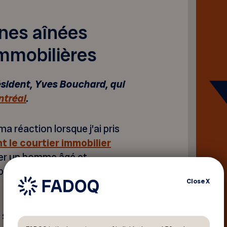
nnes aînées
immobilières
résident, Yves Bouchard, qui
ntréal
.
 réaction lorsque j’ai pris
t le courtier immobilier
uder un homme âgé et
rix réduit à un ami et
Close
X
t, surtout, profondément