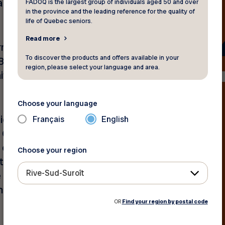
la première histoire du genre
FADOQ is the largest group of individuals aged 50 and over
in the province and the leading reference for the quality of
life of Quebec seniors.
Read more
arrément d’un cas de
To discover the products and offers available in your
 Bédard a cherché à flouer
region, please select your language and area.
e seul actif qui allait l’aider
Choose your language
ien pour la victime et M.
Français
English
 Comité de discipline de
 courtage immobilier du
Choose your region
tervention d’une conseillère
Rive-Sud-Suroît
 la situation, le stratagème
e aurait perdu 115 000 $ lors
OR
Find your region by postal code