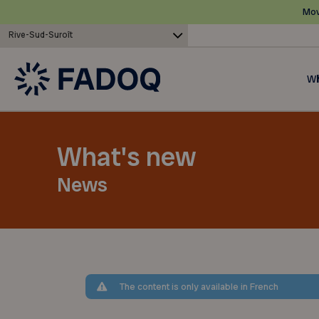
Mov
Rive-Sud-Suroît
Wh
What's new
News
The content is only available in French