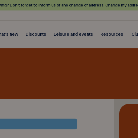
ing? Don’t forget to inform us of any change of address.
Change my addre
at's new
Discounts
Leisure and events
Resources
Cl