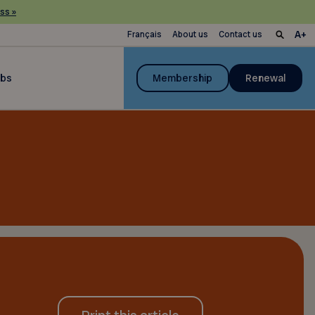
ss »
Français
About us
Contact us
ubs
Membership
Renewal