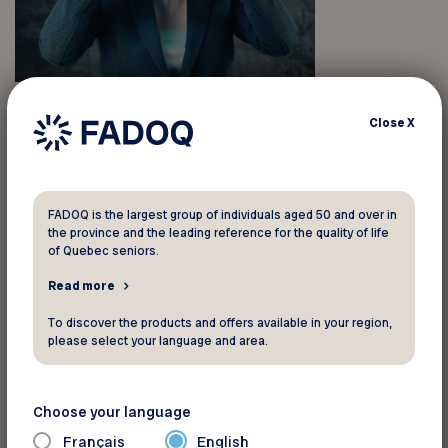
Nous sommes toujours heureux de lire vos
Close
X
réponses! Merci pour votre participation à la
rubrique de mars.
FADOQ is the largest group of individuals aged 50 and over in
Nous vous annonçons que le mot mystère à
the province and the leading reference for the quality of life
of Quebec seniors.
trouver était : Résilience. Félicitations à toutes
celles et ceux qui ont su trouver la bonne
Read more
réponse.
To discover the products and offers available in your region,
please select your language and area.
Parmi la vaste quantité de bonnes réponses
reçues, le sort a favorisé un de nos membres
Choose your language
pour remporter le prix. Toutes nos félicitations à
Français
English
Clément Prévost, de la région de l’Outaouais, qui