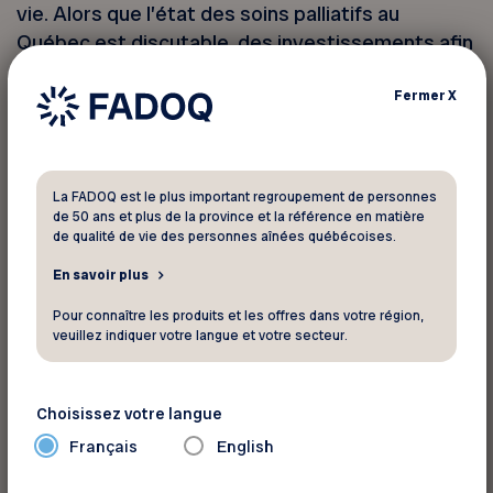
vie. Alors que l’état des soins palliatifs au
Québec est discutable, des investissements afin
de déployer ces équipes auraient été bien
avisés.
Fermer
X
Des mesures pour les travailleurs d’expérience
La FADOQ est le plus important regroupement de personnes
de 50 ans et plus de la province et la référence en matière
de qualité de vie des personnes aînées québécoises.
En savoir plus
Pour connaître les produits et les offres dans votre région,
veuillez indiquer votre langue et votre secteur.
Choisissez votre langue
Français
English