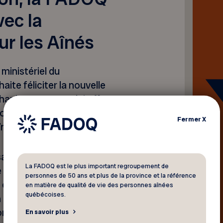
vec la
ur les Aînés
 ministériel du
te féliciter la nouvelle
hanie McLean, et lui offre
progresser les nombreux
Fermer
X
înées.
tisfaction relativement à la
La FADOQ est le plus important regroupement de
 ministre des Aînés avec
personnes de 50 ans et plus de la province et la référence
 conseil des ministres. En
en matière de qualité de vie des personnes aînées
québécoises.
relèvera d’un ministère et
omadaires du cabinet. La
En savoir plus