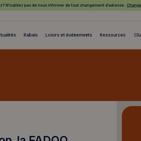
? N’oubliez pas de nous informer de tout changement d’adresse.
Change
tualités
Rabais
Loisirs et événements
Ressources
Cl
tion, la FADOQ