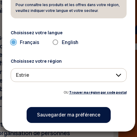
 l’influence politique directe
Pour connaître les produits et les offres dans votre région,
înées au sein du
veuillez indiquer votre langue et votre secteur.
Choisissez votre langue
sence d’un ou d’une ministre
Français
English
 compter sur notre soutien
s personnes aînées au Canada.
Choisissez votre région
 afin de garantir que chaque
te de la réalité des
Estrie
que son rôle s’accompagne de
budgétaires, pour répondre
OU
Trouver ma région par code postal
es aînées », a affirmé la
sé-Goodman.
i libéral du Canada durant la
 organisation de personnes