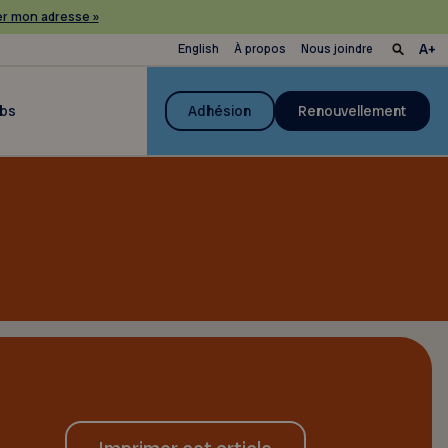
r mon adresse »
English
À propos
Nous joindre
ubs
Adhésion
Renouvellement