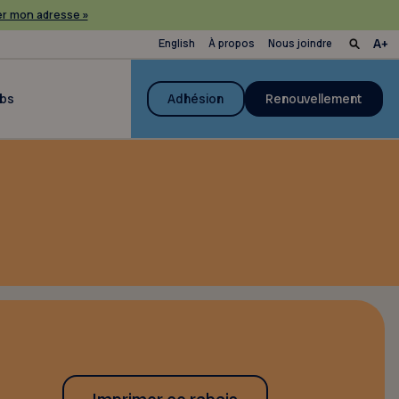
r mon adresse »
English
À propos
Nous joindre
ubs
Adhésion
Renouvellement