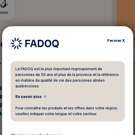
res Cass
Fermer
X
e, Richmond, Cookshire,
La FADOQ est le plus important regroupement de
personnes de 50 ans et plus de la province et la référence
en matière de qualité de vie des personnes aînées
québécoises.
sible (5%) est celui
tive funéraire de
En savoir plus
 pour un montant unique
Pour connaître les produits et les offres dans votre région,
au décès)
veuillez indiquer votre langue et votre secteur.