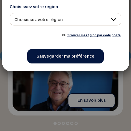
Actualités
Choisissez votre région
28 mai 2026
Choisissez votre région
Changer le regard sur l’âge : la
FADOQ se renouvelle
OU
Trouver ma région par code postal
En savoir plus