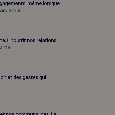
 engagements, même lorsque
aque jour.
. Il nourrit nos relations,
rante.
on et des gestes qui
s et nos communautés. La