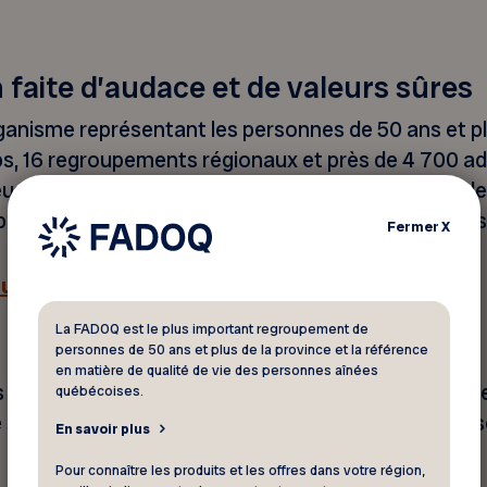
 faite d’audace et de valeurs sûres
ganisme représentant les personnes de 50 ans et pl
, 16 regroupements régionaux et près de 4 700 ad
use tradition d’un demi-siècle, elle demeure bien d
e sur l’échiquier d’un Québec à la population vieilli
Fermer
X
uels provinciaux
La FADOQ est le plus important regroupement de
personnes de 50 ans et plus de la province et la référence
en matière de qualité de vie des personnes aînées
s et Québécoises de 50 ans et plus, les accompagner
québécoises.
leurs droits, l’organisation d’activités rassembleu
En savoir plus
Pour connaître les produits et les offres dans votre région,