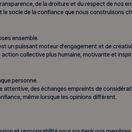
 transparence, de la droiture et du respect de nos
est le socle de la confiance que nous construisons ch
choses ensemble.
est un puissant moteur d’engagement et de créativité
e action collective plus humaine, motivante et inspi
haque personne.
e attentive, des échanges empreints de considérati
confiance, même lorsque les opinions diffèrent.
sion et responsabilité pour soutenir nos membre