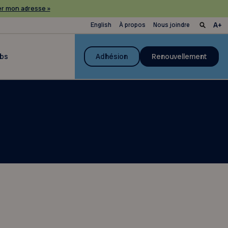
r mon adresse »
English
À propos
Nous joindre
ubs
Adhésion
Renouvellement