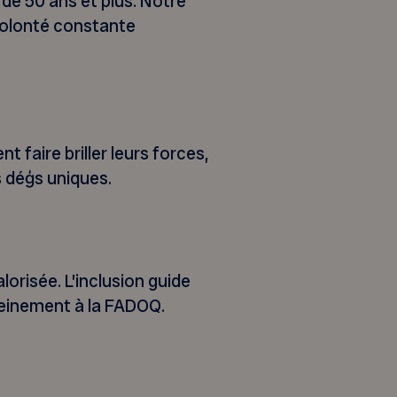
de 50 ans et plus. Notre
volonté constante
faire briller leurs forces,
rs déģs uniques.
orisée. L’inclusion guide
pleinement à la FADOQ.