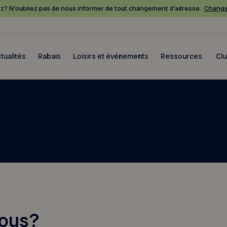
? N’oubliez pas de nous informer de tout changement d’adresse.
Change
tualités
Rabais
Loisirs et événements
Ressources
Cl
ous?