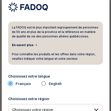
Je veux m'inscrire au Jeux du
La FADOQ est le plus important regroupement de personnes
Canada 55+, et je suis :
de 50 ans et plus de la province et la référence en matière
de qualité de vie des personnes aînées québécoises.
un ou une athlète compétitionnant
En savoir plus
individuellement
Pour connaître les produits et les offres dans votre région,
veuillez indiquer votre langue et votre secteur.
un ou une athlète compétitionnant en
double ou dans une petite équipe
Choisissez votre langue
Français
English
un ou une capitaine compétitionnant
en curling, hockey, balle donnée ou
Choisissez votre région
baseball poche
Choisissez votre région