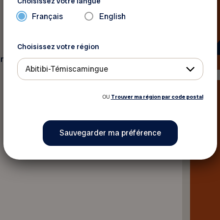
Choisissez votre langue
Français
English
Choisissez votre région
n Erp de Pixabay
Abitibi-Témiscamingue
Retour aux actualités
OU
Trouver ma région par code postal