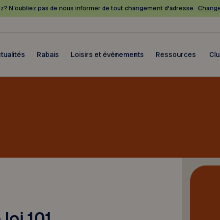
? N’oubliez pas de nous informer de tout changement d’adresse.
Change
tualités
Rabais
Loisirs et événements
Ressources
Cl
loi 101