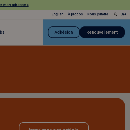
r mon adresse »
English
À propos
Nous joindre
ubs
Adhésion
Renouvellement