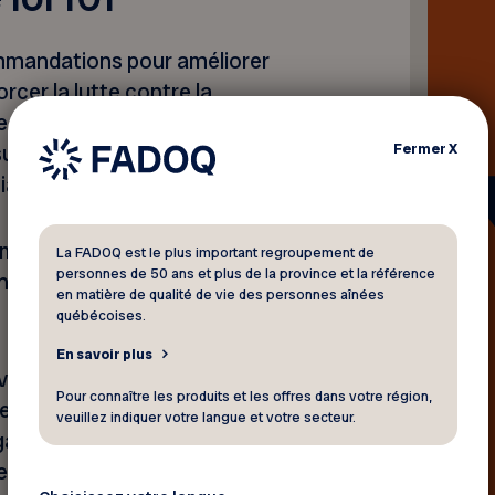
mmandations pour améliorer
forcer la lutte contre la
te autre personne majeure en
Fermer
X
surveillance de la qualité des
iaux.
mbre 2021 dans le cadre des
La FADOQ est le plus important regroupement de
personnes de 50 ans et plus de la province et la référence
ns publiques sur ce projet de
en matière de qualité de vie des personnes aînées
québécoises.
En savoir plus
ernement d’ajouter
Pour connaître les produits et les offres dans votre région,
ive, notamment l’introduction
veuillez indiquer votre langue et votre secteur.
ganisationnelle et d’inclure
eurs de maltraitance.