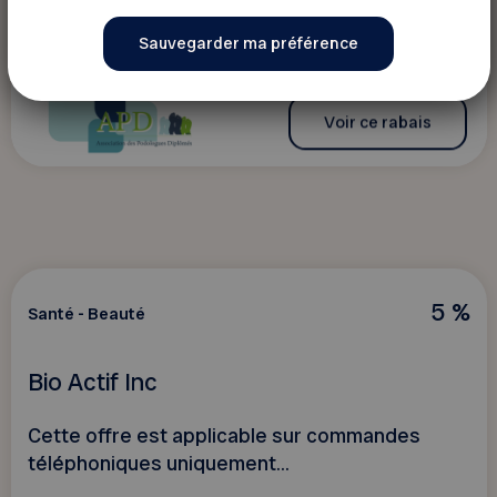
Voir ce rabais
5 %
Santé - Beauté
Bio Actif Inc
Cette offre est applicable sur commandes
téléphoniques uniquement...