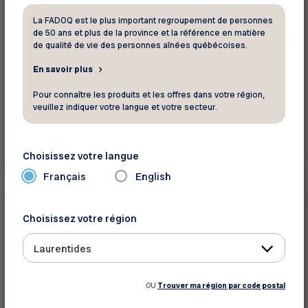
Amerispa
La FADOQ est le plus important regroupement de personnes
de 50 ans et plus de la province et la référence en matière
de qualité de vie des personnes aînées québécoises.
20 % sur tous les soins, forfaits, accès aux
bains dans les centres Amerispa et Mo...
En savoir plus
Pour connaître les produits et les offres dans votre région,
veuillez indiquer votre langue et votre secteur.
Voir ce rabais
Choisissez votre langue
Français
English
5 $
Santé - Beauté
Choisissez votre région
Laurentides
Association des Podologues Diplômés
OU
Trouver ma région par code postal
de rabais de 5 $ sur un soin complet
podologique...