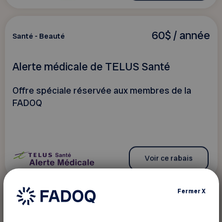
60$ / année
Santé - Beauté
Alerte médicale de TELUS Santé
Offre spéciale réservée aux membres de la
FADOQ
Voir ce rabais
Fermer
X
20 %
Santé - Beauté