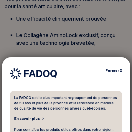
pour la santé articulaire, avec :
Une efficacité cliniquement prouvée,
Le Collagène AminoLock exclusif, conçu
avec une technologie brevetée,
Des ingrédients de haute qualité,
répondants aux normes les plus
Fermer
X
rigoureuses.
Provenant d’une entreprise familiale
québécoise,
La FADOQ est le plus important regroupement de personnes
de 50 ans et plus de la province et la référence en matière
de qualité de vie des personnes aînées québécoises.
Entièrement fabriqués au Canada.
En savoir plus
Pour connaître les produits et les offres dans votre région,