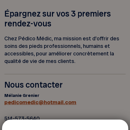
Épargnez sur vos 3 premiers
rendez-vous
Chez
Pédico Médic
, ma mission est d’offrir des
soins des pieds professionnels, humains et
accessibles, pour améliorer concrètement la
qualité de vie de mes clients.
Nous contacter
Mélanie Grenier
pedicomedic@hotmail.com
514-573-5640