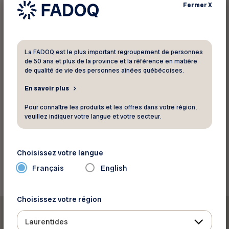
Fermer
X
Cliquez ici pour prendre rendez-vous.
Le rabais FADOQ de 10% s’applique aux 3
La FADOQ est le plus important regroupement de personnes
premiers rendez-vous.
de 50 ans et plus de la province et la référence en matière
de qualité de vie des personnes aînées québécoises.
En savoir plus
Sur consultation en clinique seulement.
Présentation obligatoire de la carte de
Pour connaître les produits et les offres dans votre région,
membre FADOQ.
veuillez indiquer votre langue et votre secteur.
Retourner aux rabais
Choisissez votre langue
Français
English
Choisissez votre région
Laurentides