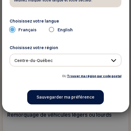
Blackcircles.ca
veuillez indiquer votre langue et votre secteur.
Faites de grosses économies sur l'achat de
vos pneus et de jantes assorties!
Choisissez votre langue
Français
English
Choisissez votre région
Voir ce rabais
Centre-du-Québec
OU
Trouver ma région par code postal
10%
Véhicule
DGX Express
Remorquage de véhicules légers ou lourds