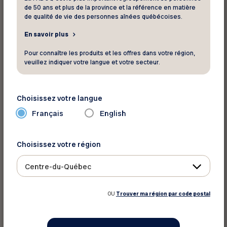
de 50 ans et plus de la province et la référence en matière
de qualité de vie des personnes aînées québécoises.
En savoir plus
Pour connaître les produits et les offres dans votre région,
veuillez indiquer votre langue et votre secteur.
Choisissez votre langue
Français
English
Choisissez votre région
Centre-du-Québec
Rabais de 10% accordé pour les nuits du
OU
Trouver ma région par code postal
dimanche au jeudi avec le code promo