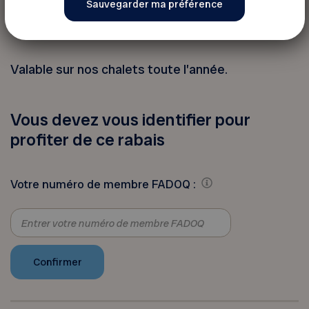
Valable sur nos terrains 3 services et nos
roulottes de location du 1er mai au 15 octobre
Valable sur nos chalets toute l’année.
Vous devez vous identifier pour
profiter de ce rabais
Votre numéro de membre FADOQ :