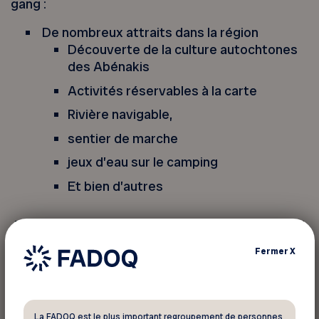
gang :
De nombreux attraits dans la région
Découverte de la culture autochtones
des Abénakis
Activités réservables à la carte
Rivière navigable,
sentier de marche
jeux d’eau sur le camping
Et bien d’autres
Fermer
X
La FADOQ est le plus important regroupement de personnes