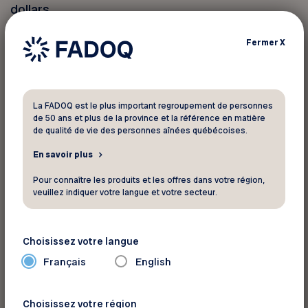
dollars.
Fermer
X
2. Bien se chausser
Gardez vos espadrilles pour l’intérieur et portez
des bottes d’hiver, spécialement conçues pour
faire face aux intempéries — semelles en
La FADOQ est le plus important regroupement de personnes
de 50 ans et plus de la province et la référence en matière
caoutchouc, talons larges. Elles offrent une
de qualité de vie des personnes aînées québécoises.
adhérence au sol.
En savoir plus
Pour connaître les produits et les offres dans votre région,
Faites l’acquisition de crampons que vous
veuillez indiquer votre langue et votre secteur.
pourrez placer sous vos bottes, au besoin, et
gardez-les à portée de la main. Ils augmentent
l’adhérence au sol et améliorent la stabilité sur la
Choisissez votre langue
glace. Faciles à mettre, peu coûteux et peu
Français
English
encombrants, ils n’ont pas leur pareil pour
maintenir vos pieds fermement au sol.
Choisissez votre région