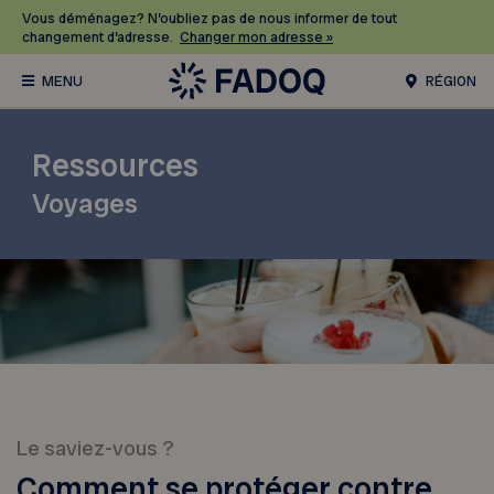
Vous déménagez? N’oubliez pas de nous informer de tout
changement d’adresse.
Changer mon adresse »
RÉGION
Ressources
Voyages
Le saviez-vous ?
Comment se protéger contre