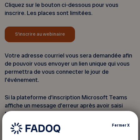
Cliquez sur le bouton ci-dessous pour vous
inscrire. Les places sont limitées.
S’inscrire au webinaire
Votre adresse courriel vous sera demandée afin
de pouvoir vous envoyer un lien unique qui vous
permettra de vous connecter le jour de
l’événement.
Si la plateforme d’inscription Microsoft Teams
affiche un message d’erreur après avoir saisi
toutes les informations requises, veuillez
attendre quelques minutes, puis vérifier vos
Fermer
X
courriels (y compris le dossier de courrier
indésirable). Il est possible que votre inscription