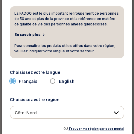
ait bien fonctionné malgré ce message d’erreur.
Dans ce cas, vous recevrez un message de
La FADOQ est le plus important regroupement de personnes
de 50 ans et plus de la province et la référence en matière
confirmation de la part de Microsoft Teams.
de qualité de vie des personnes aînées québécoises.
Veuillez noter qu’un délai peut survenir avant la
En savoir plus
réception du courriel de confirmation.
Pour connaître les produits et les offres dans votre région,
veuillez indiquer votre langue et votre secteur.
Pour toute question, veuillez communiquer avec
:
amelie.doucet@fadoq.ca
Choisissez votre langue
Description de l’atelier
Français
English
Fausses nouvelles, conseils de santé trompeurs,
Choisissez votre région
vidéos truquées générées par l’intelligence
artificielle, fraudes financières : les formes de
Côte-Nord
désinformation se multiplient et se raffinent
sans cesse. Les conséquences peuvent être
OU
Trouver ma région par code postal