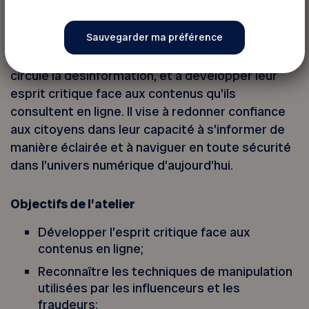
graves.
Cet atelier invite les participants et les
participantes à mieux comprendre comment
circule la désinformation, et à développer leur
esprit critique face aux contenus qu’ils
consultent en ligne. Il vise à redonner confiance
aux citoyens dans leur capacité à s’informer de
manière éclairée et à naviguer en toute sécurité
dans l’univers numérique d’aujourd’hui.
Objectifs de l’atelier
Développer l’esprit critique face aux
contenus en ligne;
Reconnaître les techniques de manipulation
utilisées par les influenceurs et les
fraudeurs;