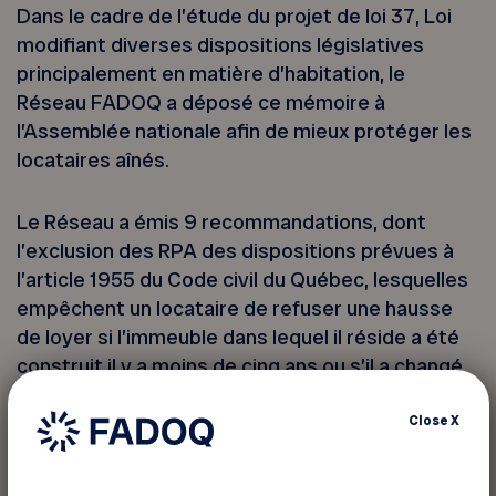
Dans le cadre de l’étude du projet de loi 37, Loi
modifiant diverses dispositions législatives
principalement en matière d’habitation, le
Réseau FADOQ a déposé ce mémoire à
l’Assemblée nationale afin de mieux protéger les
locataires aînés.
Le Réseau a émis 9 recommandations, dont
l’exclusion des RPA des dispositions prévues à
l’article 1955 du Code civil du Québec, lesquelles
empêchent un locataire de refuser une hausse
de loyer si l’immeuble dans lequel il réside a été
construit il y a moins de cinq ans ou s’il a changé
d’affectation il y a moins de cinq ans.
Close
X
Lire ce mémoire