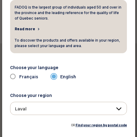
FADOQ is the largest group of individuals aged 50 and over in
the province and the leading reference for the quality of life
Back to news
of Quebec seniors.
Read more
To discover the products and offers available in your region,
please select your language and area.
Choose your language
Français
English
Print this article
Choose your region
Share on :
Laval
OR
Find your region by postal code