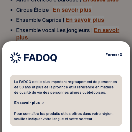
En savoir plus
Cirque Éloize |
En savoir plus
Ensemble Caprice |
En savoir
Ensemble vocal Les jongleurs |
plus
Grands ballets canadiens de Montréal |
En
savoir plus
Fermer
X
Les Grands Explorateurs |
En savoir plus
Maison Théâtre |
En savoir plus
La FADOQ est le plus important regroupement de personnes
Orchestre Symphonique de Montréal |
En
de 50 ans et plus de la province et la référence en matière
savoir plus
de qualité de vie des personnes aînées québécoises.
Théâtre aux Écuries |
En savoir plus
En savoir plus
Théâtre Denise-Pelletier |
En savoir plus
Pour connaître les produits et les offres dans votre région,
veuillez indiquer votre langue et votre secteur.
Théâtre Espace Go |
En savoir plus
Théâtre Prospero |
En savoir plus