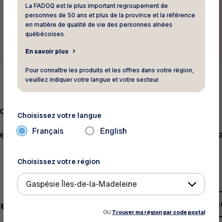
La FADOQ est le plus important regroupement de
personnes de 50 ans et plus de la province et la référence
en matière de qualité de vie des personnes aînées
québécoises.
En savoir plus
Pour connaître les produits et les offres dans votre région,
Autres
20 %
veuillez indiquer votre langue et votre secteur.
c
Eros et compagnie
Choisissez votre langue
Français
English
e rabais en boutique!
Profitez de rabais sur 
en ligne
Choisissez votre région
Gaspésie Îles-de-la-Madeleine
Voir ce rabais
Voir c
OU
Trouver ma région par code postal