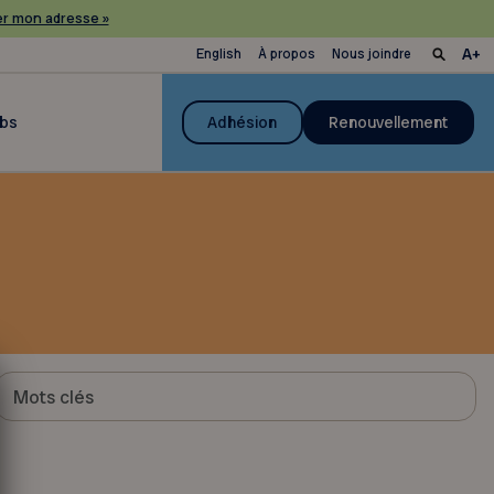
r mon adresse »
English
À propos
Nous joindre
ubs
Adhésion
Renouvellement