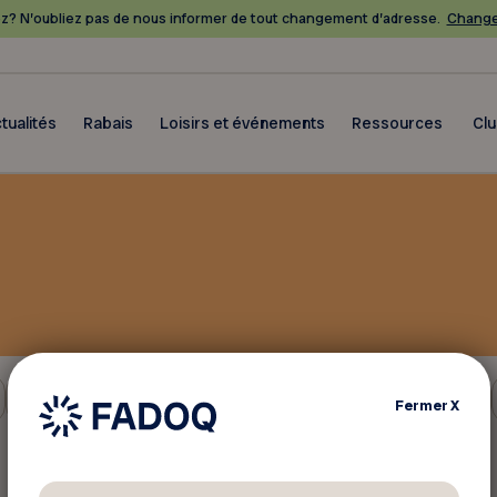
? N’oubliez pas de nous informer de tout changement d’adresse.
Change
tualités
Rabais
Loisirs et événements
Ressources
Cl
Autres
Fermer
X