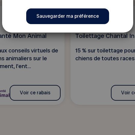
Autres
2 visites
anté Mon Animal
Toilettage Chantal In
ux conseils virtuels de
15 % sur toilettage pou
s animaliers sur le
chiens de toutes races
nt, l'ent...
Voir ce rabais
Voir c