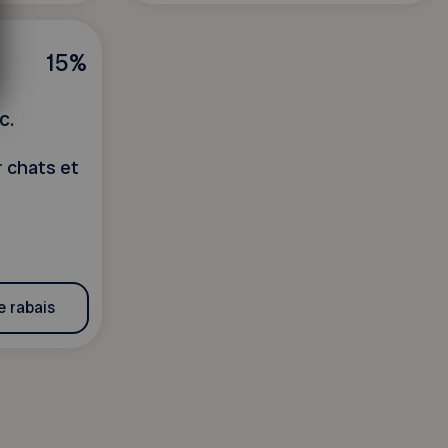
15%
c.
r chats et
e rabais