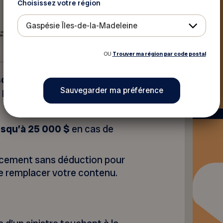
Choisissez votre région
Gaspésie Îles-de-la-Madeleine
OU
Trouver ma région par code postal
squ’à 20% de rabais en
 habitation
et encore plus
squ’à 25 000 $
en cas de
acement sans déduction pour
de remplacer votre contenu.