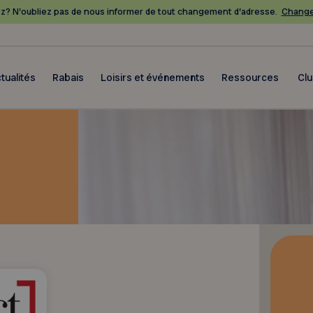
? N’oubliez pas de nous informer de tout changement d’adresse.
Change
tualités
Rabais
Loisirs et événements
Ressources
Cl