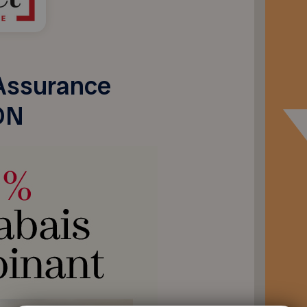
 Assurance
ON