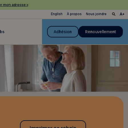
r mon adresse »
English
À propos
Nous joindre
ubs
Adhésion
Renouvellement