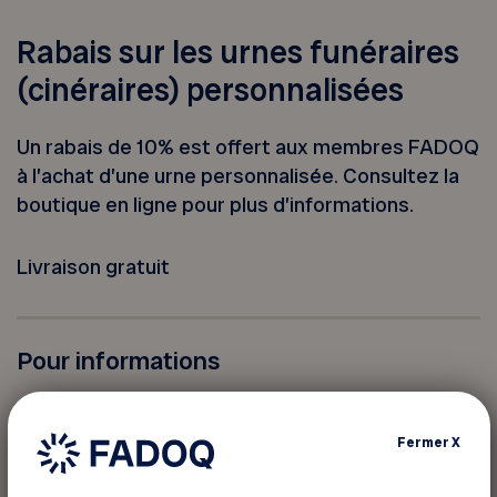
Rabais sur les urnes funéraires
(cinéraires) personnalisées
Un rabais de 10% est offert aux membres FADOQ
à l’achat d’une urne personnalisée. Consultez la
boutique en ligne pour plus d’informations.
Livraison gratuit
Pour informations
Johanne Sabourin
Téléphone :
819 574-1455
Fermer
X
Site web