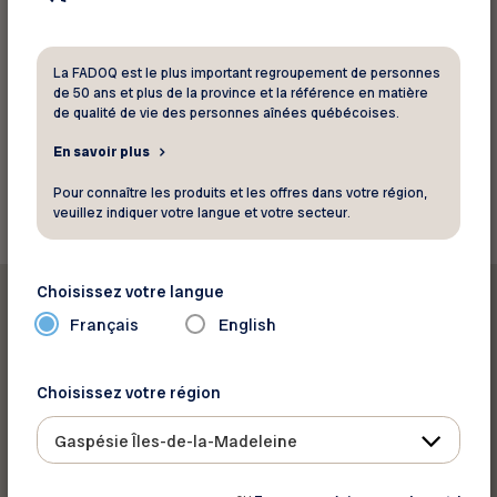
Transport Laberge
Sans frais :
1 800 360-4336
La FADOQ est le plus important regroupement de personnes
Site Web
de 50 ans et plus de la province et la référence en matière
de qualité de vie des personnes aînées québécoises.
En savoir plus
Retourner aux rabais
Pour connaître les produits et les offres dans votre région,
veuillez indiquer votre langue et votre secteur.
Choisissez votre langue
Français
English
Choisissez votre région
Imprimer ce rabais
Gaspésie Îles-de-la-Madeleine
Partager sur :