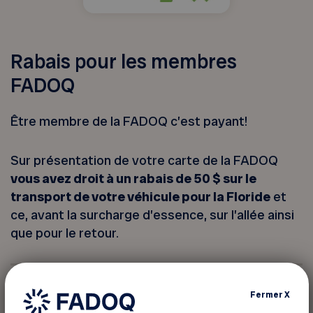
Rabais pour les membres
FADOQ
Être membre de la FADOQ c’est payant!
Sur présentation de votre carte de la FADOQ
vous avez droit à un rabais de 50 $ sur le
transport de votre véhicule pour la Floride
et
ce, avant la surcharge d’essence, sur l’allée ainsi
que pour le retour.
Pour informations
Fermer
X