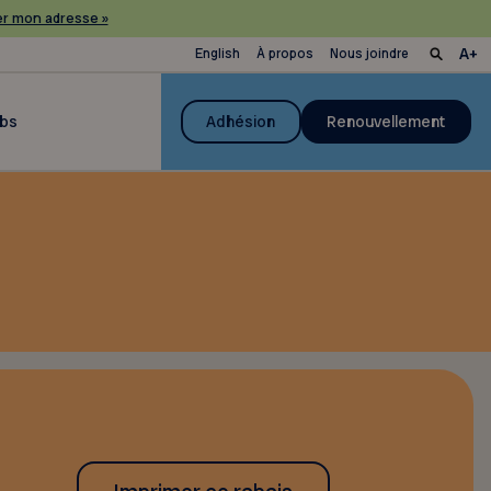
r mon adresse »
English
À propos
Nous joindre
ubs
Adhésion
Renouvellement