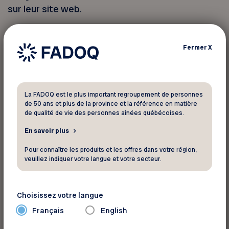
sur leur site web.
Sont exclus : les accessoires et équipements
Fermer
X
Thule ainsi que les cartes cadeaux.
Vous devez vous identifier pour
La FADOQ est le plus important regroupement de personnes
profiter de ce rabais
de 50 ans et plus de la province et la référence en matière
de qualité de vie des personnes aînées québécoises.
En savoir plus
Votre numéro de membre FADOQ :
Pour connaître les produits et les offres dans votre région,
veuillez indiquer votre langue et votre secteur.
Choisissez votre langue
Français
English