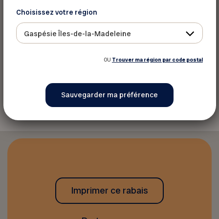
Pour informations
Choisissez votre région
Owly Packs
Gaspésie Îles-de-la-Madeleine
Site web
OU
Trouver ma région par code postal
Retourner aux rabais
Imprimer ce rabais