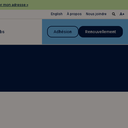
r mon adresse »
English
À propos
Nous joindre
ubs
Adhésion
Renouvellement