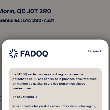
Morin, QC J0T 2R0
 membres :
514 290-7321
Fermer
X
Programmation | Automne 2025
La FADOQ est le plus important regroupement de
personnes de 50 ans et plus de la province et la référence
en matière de qualité de vie des personnes aînées
québécoises.
En savoir plus
Pour connaître les produits et les offres dans votre région,