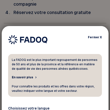
compagnie
Réservez votre consultation gratuite
Offre Exclusive aux Membres FADOQ:
Fermer
X
Obtenez deux (2) consultations gratuites avec
des techniciens animaliers jusqu’au 31 mai 2027
(valeur régulière de 40 $ par consultation).
La FADOQ est le plus important regroupement de personnes
Téléchargez simplement l’application, utilisez
de 50 ans et plus de la province et la référence en matière
de qualité de vie des personnes aînées québécoises.
votre code promo et commencez à accéder à un
soutien premium pour les soins de votre animal
En savoir plus
de compagnie à une fraction du coût. Un code
Pour connaître les produits et les offres dans votre région,
doit être entré chaque fois que vous réservez
veuillez indiquer votre langue et votre secteur.
une consultation.
Choisissez votre langue