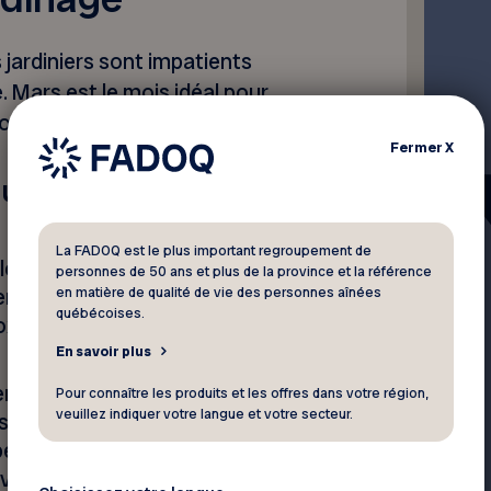
 jardiniers sont impatients
. Mars est le mois idéal pour
son de croissance.
Fermer
X
ur petits et grands
La FADOQ est le plus important regroupement de
 le meilleur emplacement
personnes de 50 ans et plus de la province et la référence
en matière de qualité de vie des personnes aînées
entre autres de
québécoises.
roximité d’une source d’eau,
En savoir plus
r sur les dimensions de
Pour connaître les produits et les offres dans votre région,
veuillez indiquer votre langue et votre secteur.
us les jardiniers expérimentés
petit au début, quitte à
 votre potager au fil des ans.