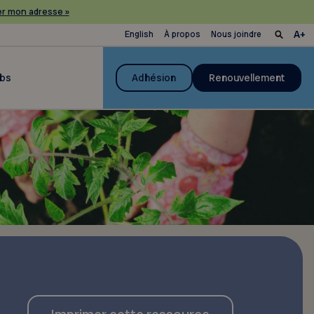
r mon adresse »
English
À propos
Nous joindre
ubs
Adhésion
Renouvellement