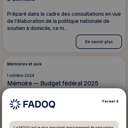
Préparé dans le cadre des consultations en vue
de l’élaboration de la politique nationale de
soutien à domicile, ce m...
En savoir plus
Mémoires et avis
1 octobre 2024
Mémoire — Budget fédéral 2025
Préparé dans le cadre des consultations
Fermer
X
prébudgétaires du Comité permanent des
finances de la Chambre des communes, c...
La FADOQ est le plus important regroupement de personnes