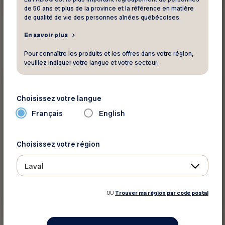
En savoir plus
de 50 ans et plus de la province et la référence en matière
de qualité de vie des personnes aînées québécoises.
En savoir plus
Pour connaître les produits et les offres dans votre région,
veuillez indiquer votre langue et votre secteur.
Mémoires et avis
11 septembre 2024
Choisissez votre langue
Mémoire – Le décloisonnement des
Français
English
professions et l’accès aux soins
Choisissez votre région
Préparé dans le cadre du dépôt du projet de loi
67, Loi modifiant le Code des professions pour
Laval
la modernisation du sy...
OU
Trouver ma région par code postal
En savoir plus