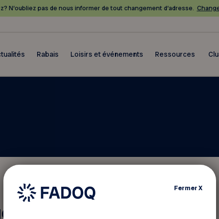
? N’oubliez pas de nous informer de tout changement d’adresse.
Change
tualités
Rabais
Loisirs et événements
Ressources
Cl
Fermer
X
ez?