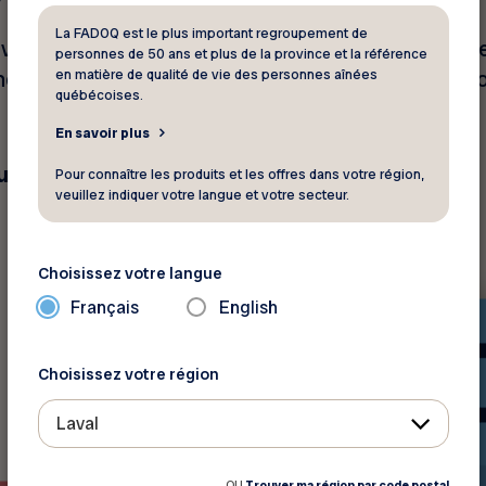
La FADOQ est le plus important regroupement de
r votre magazine
Virage
et bénéficier de vos rabais 
personnes de 50 ans et plus de la province et la référence
en matière de qualité de vie des personnes aînées
mer de tout changement d’adresse. Pour ce faire, co
québécoises.
En savoir plus
rouverez vos numéros de club et de membre.
Pour connaître les produits et les offres dans votre région,
veuillez indiquer votre langue et votre secteur.
Choisissez votre langue
Français
English
Choisissez votre région
Laval
OU
Trouver ma région par code postal