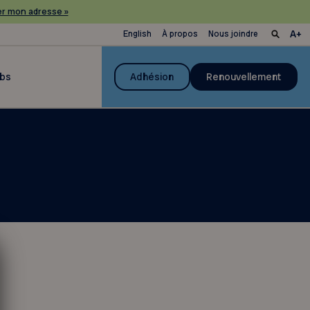
r mon adresse »
English
À propos
Nous joindre
ubs
Adhésion
Renouvellement