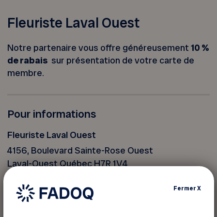
Fleuriste Laval Ouest
Notre partenaire vous offre généreusement
10 %
de rabais
sur présentation de votre carte de
membre.
Pour informations
Fleuriste Laval Ouest
4156, Boulevard Sainte-Rose Ouest
Laval-Ouest Québec H7R 1V4
Site Web
Voir la carte
Fermer
X