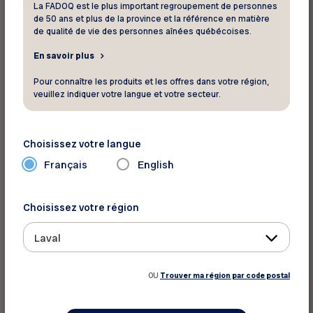
La FADOQ est le plus important regroupement de personnes
diminuer les effets du stress sur le corps et est
de 50 ans et plus de la province et la référence en matière
une source d’énergie ainsi que de réconfort, tant
de qualité de vie des personnes aînées québécoises.
au niveau physique que psychologique.
En savoir plus
Pour connaître les produits et les offres dans votre région,
Soins thérapeutiques
veuillez indiquer votre langue et votre secteur.
Les soins thérapeutiques sont de plus en plus
utilisés pour soulager les douleurs causées par
Choisissez votre langue
différentes pathologies et pour prévenir
Français
English
l’apparition de problèmes musculaires ou
articulaires. Il existe notamment plusieurs
techniques pour soulager les inconvénients de
Choisissez votre région
l’arthrite, de l’arthrose et du rhumatisme. En
Laval
travaillant sur les fascias et les chaînes
musculaires, les tensions et les spasmes, le
OU
Trouver ma région par code postal
massage thérapeutique réduit les douleurs et
les inconforts.