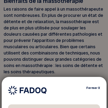
Bienfaits de la massothérapie
Les raisons de faire appel à un massothérapeute
sont nombreuses. En plus de procurer un état de
détente et de relaxation, la massothérapie est
de plus en plus utilisée pour soulager les
douleurs causées par différentes pathologies et
pour prévenir l’apparition de problèmes
musculaires ou articulaires. Bien que certains
utilisent des combinaisons de techniques, nous
pouvons distinguer deux grandes catégories de
soins en massothérapie : les soins de détente et
les soins thérapeutiques.
Soins de détente
Fermer
X
Le massage de détente plonge le corps dans un
état de relaxation profond. En agissant sur le
système nerveux, le massage contribue à