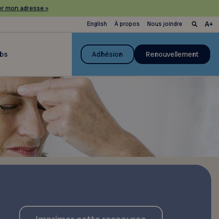
r mon adresse »
English
À propos
Nous joindre
ubs
Adhésion
Renouvellement