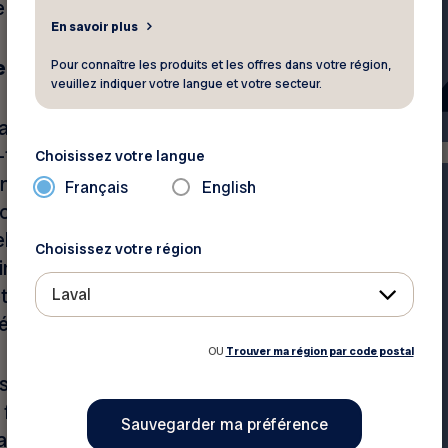
et la fièvre.
En savoir plus
e
Pour connaître les produits et les offres dans votre région,
veuillez indiquer votre langue et votre secteur.
sinusite est l’infection
-19), de simples mesures de
Choisissez votre langue
environnement, rincer ses
Français
English
u’on se sent légèrement
u’un atteint d’un virus, se
Choisissez votre région
re vacciner selon le
t le maintien d’une certaine
Laval
és.
OU
Trouver ma région par code postal
si causer la sinusite; dans
fluide. Si la congestion
 aux particules auxquelles on