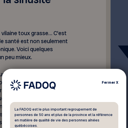
 vilaine toux grasse… C’est
 de santé est non seulement
nique. Voici quelques
un peu mieux.
us sont tapissés de tissus
ions s’écoulent normalement
Fermer
X
orge. Lorsque l’inflammation
ucus — plus abondant qu’à la
usite. Parmi les possibles
La FADOQ est le plus important regroupement de
e, le mal de tête, la
personnes de 50 ans et plus de la province et la référence
en matière de qualité de vie des personnes aînées
 sécrétions nasales
québécoises.