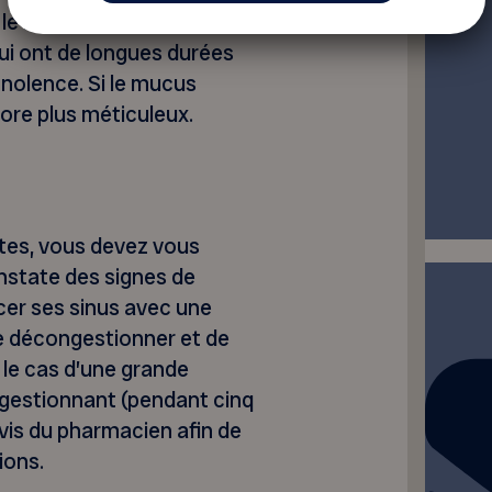
 le nez et prendre des
ui ont de longues durées
nolence. Si le mucus
ncore plus méticuleux.
tes, vous devez vous
state des signes de
cer ses sinus avec une
 se décongestionner et de
 le cas d’une grande
ngestionnant (pendant cinq
vis du pharmacien afin de
ions.