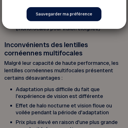
Lentilles cornéennes en monovision
Usage combiné de lunettes de lecture et de
lentilles cornéennes ordinaires
(monofocales pour vision éloignée)
Inconvénients des lentilles
cornéennes multifocales
Malgré leur capacité de haute performance, les
lentilles cornéennes multifocales présentent
certains désavantages :
Adaptation plus difficile du fait que
l’expérience de vision est différente
Effet de halo nocturne et vision floue ou
voilée pendant la période d’adaptation
Prix plus élevé en raison d’une plus grande