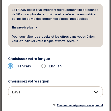
série d’avantages :
La FADOQ est le plus important regroupement de personnes
Une démarcation moins nette entre les
de 50 ans et plus de la province et la référence en matière
différentes zones de correction
de qualité de vie des personnes aînées québécoises.
Une meilleure acuité visuelle pour la
En savoir plus
fourchette de distances allant de près à loin
Pour connaître les produits et les offres dans votre région,
veuillez indiquer votre langue et votre secteur.
La capacité de voir dans la plupart des
conditions sans avoir à porter des lunettes
en plus des lentilles
Choisissez votre langue
Français
English
Solutions de remplacement aux
lentilles cornéennes multifocales
Choisissez votre région
Si les lentilles cornéennes multifocales ne vous
semblent pas intéressantes, d’autres solutions
Laval
s’offrent à vous :
OU
Trouver ma région par code postal
Lentilles cornéennes bifocales