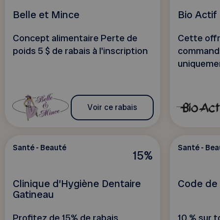
Belle et Mince
Bio Actif
Concept alimentaire Perte de
Cette offr
poids 5 $ de rabais à l'inscription
commande
uniquemen
Voir ce rabais
Santé - Beauté
Santé - Bea
15%
Clinique d’Hygiène Dentaire
Code de l
Gatineau
Profitez de 15% de rabais
10 % sur t