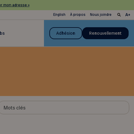
r mon adresse »
English
À propos
Nous joindre
ubs
Adhésion
Renouvellement