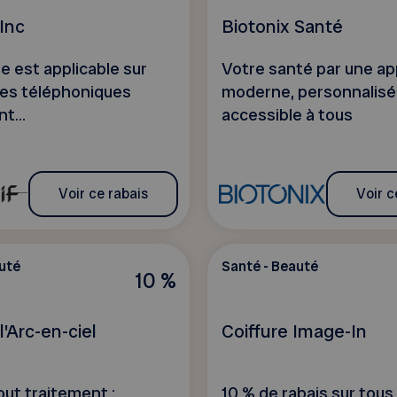
 Inc
Biotonix Santé
e est applicable sur
Votre santé par une a
s téléphoniques
moderne, personnalisé
t...
accessible à tous
Voir ce rabais
Voir c
uté
Santé - Beauté
10 %
'Arc-en-ciel
Coiffure Image-In
out traitement :
10 % de rabais sur tous