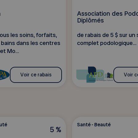
a
Association des Pod
Diplômés
ous les soins, forfaits,
de rabais de 5 $ sur un 
 bains dans les centres
complet podologique...
et Mo...
Voir ce rabais
Voir c
uté
Santé - Beauté
5 %