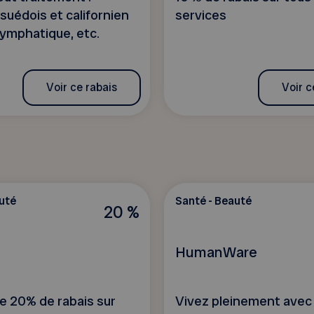
suédois et californien
services
lymphatique, etc.
Voir ce rabais
Voir c
uté
Santé - Beauté
20 %
HumanWare
de 20% de rabais sur
Vivez pleinement avec 