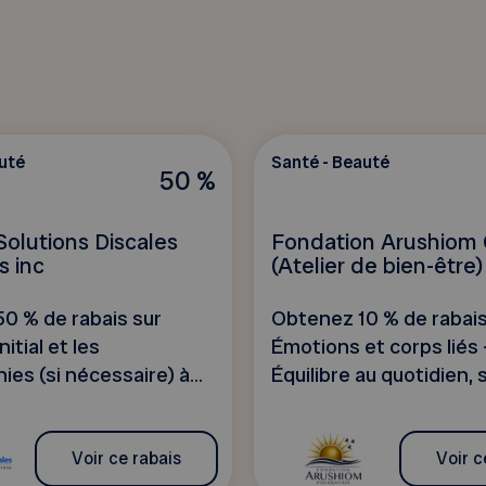
uté
Santé - Beauté
50 %
Solutions Discales
Fondation Arushiom
s inc
(Atelier de bien-être)
0 % de rabais sur
Obtenez 10 % de rabais
itial et les
Émotions et corps liés
ies (si nécessaire) à...
Équilibre au quotidien, s
Voir ce rabais
Voir c