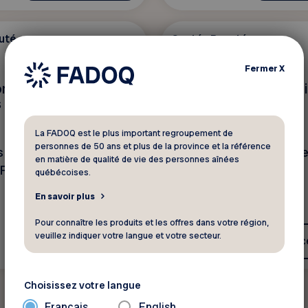
uté
Santé - Beauté
4 offres
Fermer
X
ométristes et
L'Eden Massothérap
s
La FADOQ est le plus important regroupement de
personnes de 50 ans et plus de la province et la référence
s exclusives aux
Laissez-vous gâter ave
en matière de qualité de vie des personnes aînées
 FADOQ
nos services.
québécoises.
En savoir plus
Pour connaître les produits et les offres dans votre région,
veuillez indiquer votre langue et votre secteur.
Voir ce rabais
Voir c
Choisissez votre langue
Français
English