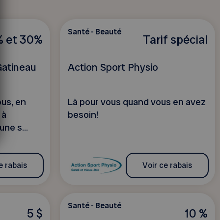
Santé - Beauté
 et 30%
Tarif spécial
Gatineau
Action Sport Physio
us, en
Là pour vous quand vous en avez
 à
besoin!
ne s...
e rabais
Voir ce rabais
Santé - Beauté
5 $
10 %