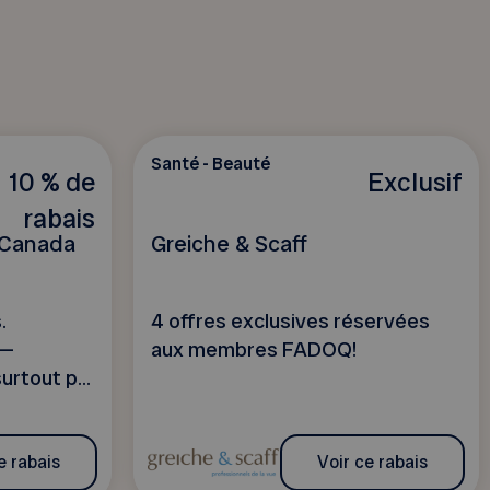
Santé - Beauté
10 % de
Exclusif
rabais
 Canada
Greiche & Scaff
.
4 offres exclusives réservées
 —
aux membres FADOQ!
urtout p...
e rabais
Voir ce rabais