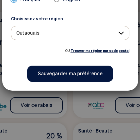
Choisissez votre région
uté
Santé - Beauté
5%
Outaouais
filiée aux cliniques
ABC Clinique Santé 
OU
Trouver ma région par code postal
de plusieurs avantages
Nous avançons avec vo
rogramme Tranquillité
équipe, pour vous aider
retrouver ou maintenir u
Voir ce rabais
Voir c
uté
Santé - Beauté
20 %