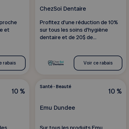
ChezSoi Dentaire
pproche
Profitez d'une réduction de 10%
e et
sur tous les soins d'hygiène
dentaire et de 20$ de...
e rabais
Voir ce rabais
Santé - Beauté
10 %
10 %
Emu Dundee
 les
Sur tous les produits Emu