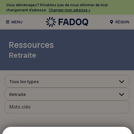
Vous déménagez? N’oubliez pas de nous informer de tout
changement d’adresse.
Changer mon adresse »
RÉGION
Ressources
Retraite
Tous les types
Retraite