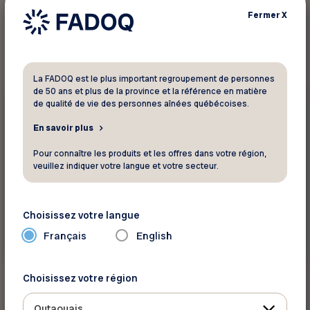
1
résultat trouvé
Fermer
X
La FADOQ est le plus important regroupement de personnes
de 50 ans et plus de la province et la référence en matière
Retraite
de qualité de vie des personnes aînées québécoises.
Le saviez-vous ?
En savoir plus
Les prestations à la retraite
Pour connaître les produits et les offres dans votre région,
veuillez indiquer votre langue et votre secteur.
La Sécurité de la vieillesse (SV) La Sécurité de
la vieillesse est une prestation universelle
offerte à tous les can...
Choisissez votre langue
Français
English
En savoir plus
Choisissez votre région
Outaouais