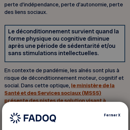
perte d’indépendance, perte d’autonomie, perte
des liens sociaux.
Le déconditionnement survient quand la
forme physique ou cognitive diminue
après une période de sédentarité et/ou
sans stimulations intellectuelles.
En contexte de pandémie, les aînés sont plus à
risque de déconditionnement moteur, cognitif et
social. Dans cette optique,
le ministère de la
Santé et des Services sociaux (MSSS)
présente des pistes de solution visant à
prévenir le déconditionnement chez la
personne aînée
. Ce document propose
Fermer
X
notamment des exemples d’activités