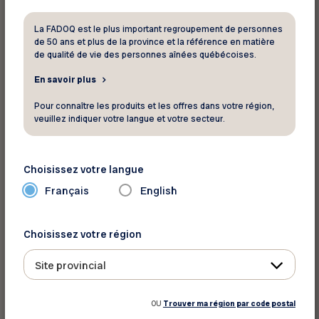
s’adressant à la clientèle aînée.
La FADOQ est le plus important regroupement de personnes
Exemples d’activités s’adressant aux aînés
de 50 ans et plus de la province et la référence en matière
de qualité de vie des personnes aînées québécoises.
pour prévenir le déconditionnement
Bouger les bras et les jambes par soi-même,
En savoir plus
en position debout, assise ou couchée.
Pour connaître les produits et les offres dans votre région,
veuillez indiquer votre langue et votre secteur.
Si possible, se lever debout toutes les
heures.
Boire de façon régulière, sans attendre
Choisissez votre langue
d’avoir soif.
Français
English
Pratiquer des activités qui font travailler la
mémoire et les autres fonctions mentales
Choisissez votre région
(faire des mots croisés, apprendre un
instrument de musique, s’initier à
Site provincial
l’informatique, etc.).
Privilégier les activités qui génèrent des
OU
Trouver ma région par code postal
sentiments positifs (consulter un livre sur un