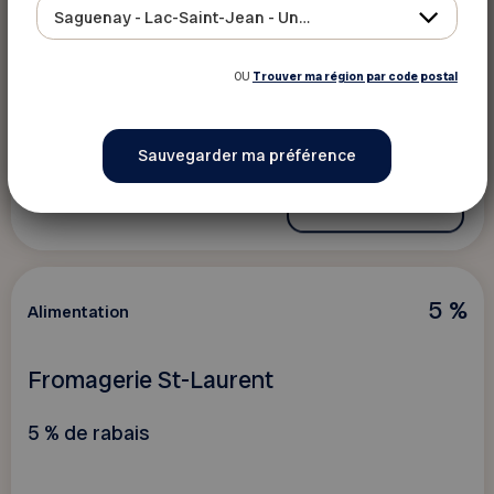
Dépanneur du parc / Service de traiteur
Saguenay - Lac-Saint-Jean - Ungava
15 % de rabais sur buffet livré au comptoir
OU
Trouver ma région par code postal
seulement
Voir ce rabais
5 %
Alimentation
Fromagerie St-Laurent
5 % de rabais