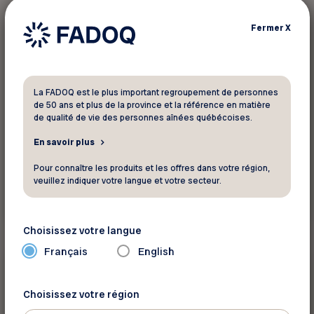
10 % de rabais
Fermer
X
Alimentation
Délices du Lac-Saint-Jean
La FADOQ est le plus important regroupement de personnes
10 % de rabais
de 50 ans et plus de la province et la référence en matière
de qualité de vie des personnes aînées québécoises.
En savoir plus
Pour connaître les produits et les offres dans votre région,
veuillez indiquer votre langue et votre secteur.
Voir ce rabais
Choisissez votre langue
Français
English
15 %
Alimentation
Choisissez votre région