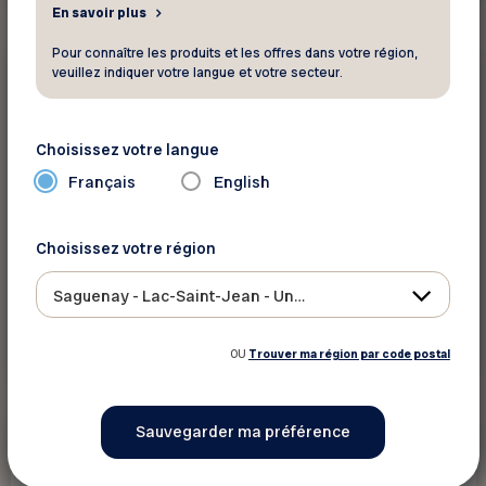
En savoir plus
Pour connaître les produits et les offres dans votre région,
Gratuit
veuillez indiquer votre langue et votre secteur.
Restaurant
Le St-Hubert Express
Choisissez votre langue
Français
English
Tous les lundis et mardis, à l'achat d'un repas,
obtenez gratuitement une tarte au su
Choisissez votre région
Saguenay - Lac-Saint-Jean - Ungava
Voir ce rabais
OU
Trouver ma région par code postal
10 %
Restaurant