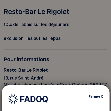
Resto-Bar Le Rigolet
10% de rabais sur les déjeuners
exclusion : les autres repas
Pour informations
Resto-Bar Le Rigolet
18, rue Saint-André
Métabetchouan - Lac-à-la-Croix Québec G8G 1T7
Téléphone :
418 349-3696
Fermer
X
Site web