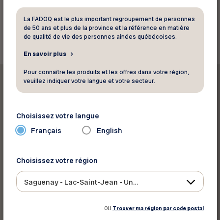
La FADOQ est le plus important regroupement de personnes
Retourner aux rabais
de 50 ans et plus de la province et la référence en matière
de qualité de vie des personnes aînées québécoises.
En savoir plus
Pour connaître les produits et les offres dans votre région,
veuillez indiquer votre langue et votre secteur.
Choisissez votre langue
Imprimer ce rabais
Français
English
Partager sur :
Choisissez votre région
Saguenay - Lac-Saint-Jean - Ungava
OU
Trouver ma région par code postal