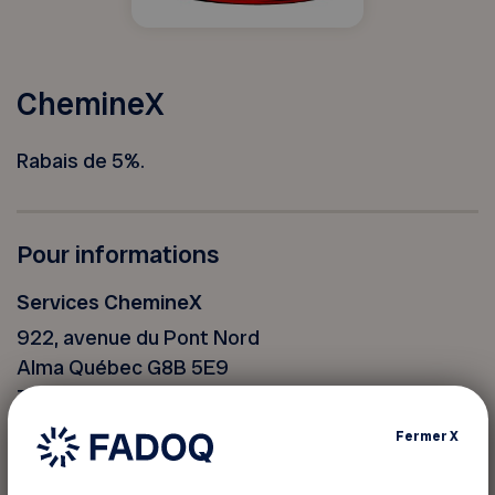
ChemineX
Rabais de 5%.
Pour informations
Services ChemineX
922, avenue du Pont Nord
Alma Québec G8B 5E9
Téléphone :
418 662-5056
Site web
Fermer
X
Voir la carte