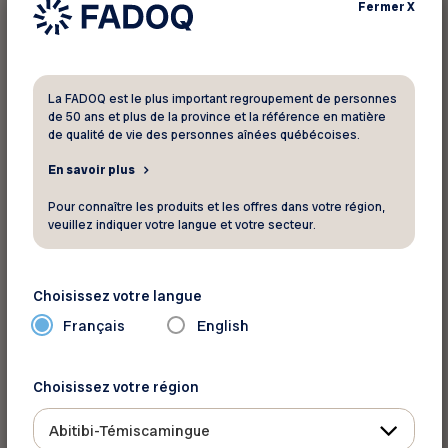
Fermer
X
Les nouveaux rabais, les dossiers chauds de
l’heure, les concours exclusifs, les loisirs et les
événements incontournables, directement
dans votre boîte courriel ! Abonnez-vous dès
La FADOQ est le plus important regroupement de personnes
maintenant aux infolettres FADOQ et restez
de 50 ans et plus de la province et la référence en matière
de qualité de vie des personnes aînées québécoises.
connecté à tout ce qui bouge dans votre
région et partout au Québec.
En savoir plus
Pour connaître les produits et les offres dans votre région,
Inscrivez-vous aussi à l’infolettre Virage afin
veuillez indiquer votre langue et votre secteur.
de découvrir en primeur nos reportages
captivants, chroniques inspirantes et
Choisissez votre langue
entrevues enrichissantes sur la santé, le bien-
Français
English
être, les tendances, les finances personnelles
et plus encore !
Choisissez votre région
Un simple clic pour vous brancher à l’essentiel
Abitibi-Témiscamingue
de la FADOQ.