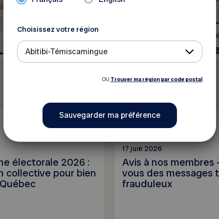
Choisissez votre région
En savoir plus
En savoi
Abitibi-Témiscamingue
OU
Trouver ma région par code postal
Nouvelle
17 juin 2026
me électorale 2026 :
Avis à nos membres 
n collective pour bien
vous des messages 
au Québec
frauduleux