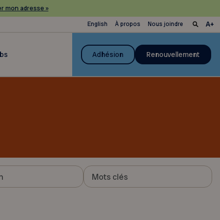
r mon adresse »
English
À propos
Nous joindre
ubs
Adhésion
Renouvellement