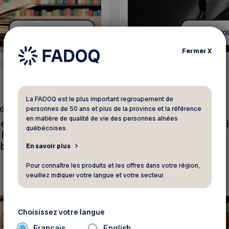
En savoir plus
En savoi
Fermer
X
Nouvelle
La FADOQ est le plus important regroupement de
personnes de 50 ans et plus de la province et la référence
26
2 juillet 2026
en matière de qualité de vie des personnes aînées
es du vieillissement
3 escapades, 13 rabai
québécoises.
 le Top 5 choisi par
regret
bres
En savoir plus
Pour connaître les produits et les offres dans votre région,
veuillez indiquer votre langue et votre secteur.
Choisissez votre langue
Français
English