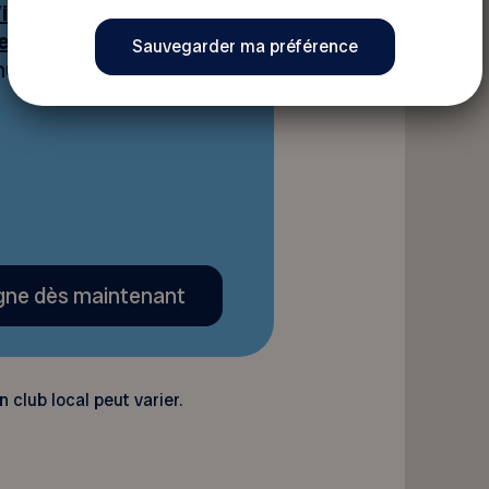
irage
4 fois par
et des ressources
,
 numériques dont
igne dès maintenant
n club local peut varier.