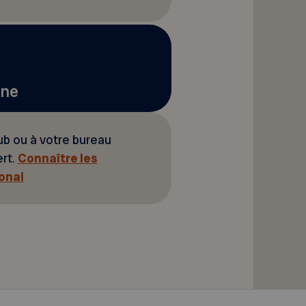
nne
ub ou à votre bureau
ert.
Connaître les
onal