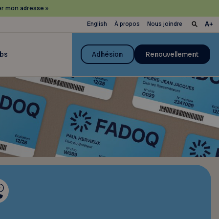
r mon adresse »
English
À propos
Nous joindre
ubs
Adhésion
Renouvellement