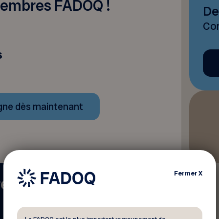
embres FADOQ !
De
Con
s
igne dès maintenant
Fermer
X
re