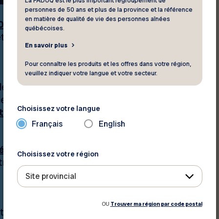
La FADOQ est le plus important regroupement de
personnes de 50 ans et plus de la province et la référence
en matière de qualité de vie des personnes aînées
 000 rabais et
québécoises.
ttent de faire des
En savoir plus
Pour connaître les produits et les offres dans votre région,
veuillez indiquer votre langue et votre secteur.
 vie actif en
de
d’activités
Choisissez votre langue
t culturelles
;
Français
English
éfendre les droits
Choisissez votre région
ribuer à notre cause :
Site provincial
OU
Trouver ma région par code postal
tions et des conseils