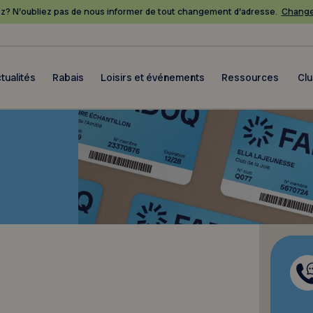
? N’oubliez pas de nous informer de tout changement d’adresse.
Change
tualités
Rabais
Loisirs et événements
Ressources
Cl